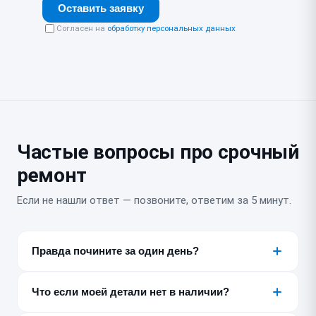
Оставить заявку
Согласен на
обработку персональных данных
Частые вопросы про срочный
ремонт
Если не нашли ответ — позвоните, ответим за 5 минут.
Правда почините за один день?
Большинство типовых неисправностей — да, за 30–
180 минут или несколько часов. Точный срок
Что если моей детали нет в наличии?
называем после бесплатной диагностики, до начала